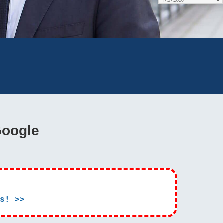
n
Google
s! >>