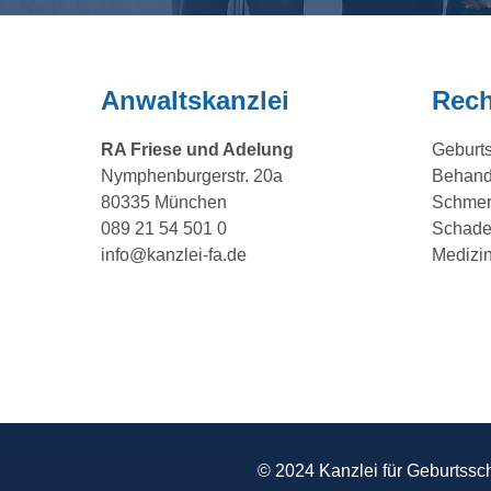
Anwaltskanzlei
Rech
RA Friese und Adelung
Geburt
Nymphenburgerstr. 20a
Behand
80335 München
Schmer
089 21 54 501 0
Schade
info@kanzlei-fa.de
Medizin
© 2024 Kanzlei für Geburtssc